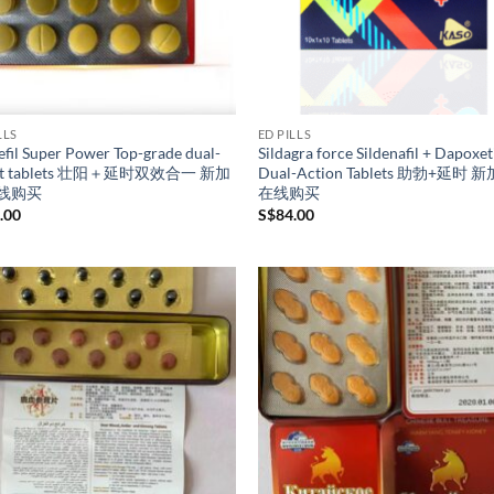
LLS
ED PILLS
fil Super Power Top-grade dual-
Sildagra force Sildenafil + Dapoxet
ect tablets 壮阳＋延时双效合一 新加
Dual-Action Tablets 助勃+延时 
线购买
在线购买
.00
S$
84.00