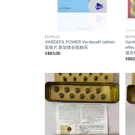
ED PILLS
ED PI
VARDEFIL POWER Vardenafil tablets
Varde
双效片 新加坡在线购买
eff
坡在
S$
83.00
S$
82