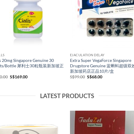
ULATION DELAY
EJACULATION DELAY
a pfizer Singapore drugstore
Kellett Films Singapore Pharmacy
uine 伟哥 威而钢 万艾可 新加坡药店
Quality Goods 奇力片新加坡药店
Price
S$
99.00
–
S$
299.00
range:
Price
.00
–
S$
409.00
S$99.00
range:
through
S$70.00
S$299.00
through
S$409.00
LATEST PRODUCTS