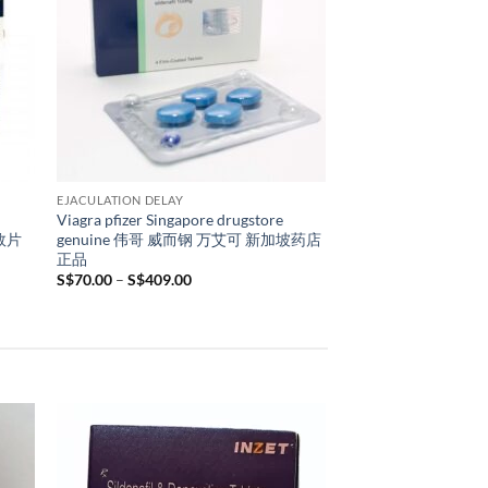
EJACULATION DELAY
EJACULATION DELAY
Japan Tengsu Quality Goods (buy3 get1
Extra Super Tad
正品
free) Singapore spot genuine products
Singapore drugsto
日本藤素新加坡药店正品
店正品
Price
Original
S$
69.00
–
S$
409.00
S$
150.00
S$
119.00
range:
price
S$69.00
was:
i
through
S$150.00.
S$409.00