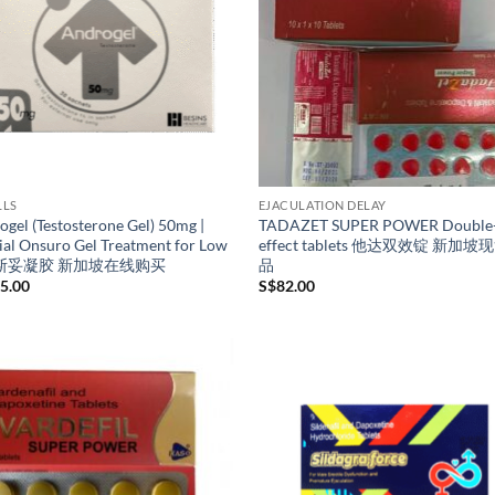
LLS
EJACULATION DELAY
gel (Testosterone Gel) 50mg |
TADAZET SUPER POWER Double
ial Onsuro Gel Treatment for Low
effect tablets 他达双效锭 新加
昂斯妥凝胶 新加坡在线购买
品
5.00
S$
82.00