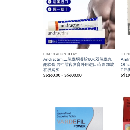
EJACULATION DELAY
ED PI
Andractim 二氢睾酮凝胶80g 双氢睾丸
Andro
酮软膏 男性器官发育外用进口药 新加坡
Offic
在线购买
T 
Price
S$
160.00
–
S$
600.00
S$
19
range:
S$160.00
through
S$600.00