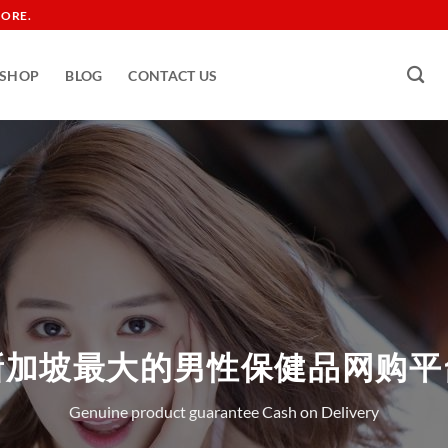
TORE.
SHOP
BLOG
CONTACT US
新加坡最大的男性保健品网购平
Genuine product guarantee Cash on Delivery