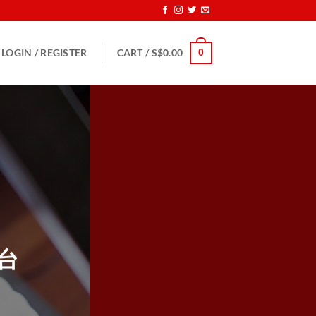
0
LOGIN / REGISTER
CART /
S$
0.00
台