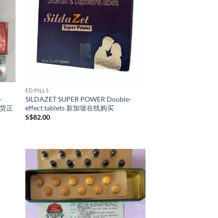
ED PILLS
-
SILDAZET SUPER POWER Double-
坡现货正
effect tablets 新加坡在线购买
S$
82.00