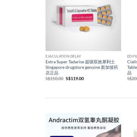
EJACULATION DELAY
EJAC
Extra Super VegaForce Singapore
Viagr
Drugstore Genuine 蓝蝌蚪超级双效片
gen
新加坡药店正品10片/盒
正品
Original
Current
S$
99.00
S$
68.00
S$
70
price
price
was:
is:
S$99.00.
S$68.00.