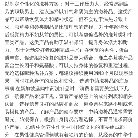
以制定个性化的滋补方案： 对于工作压力大、经常感到疲
劳的职场男士，建议选择以补气养阴为主的滋补品。这类产
品可以帮助恢复体力和精神状态，但不会过于温热导致上
火。虫草类和参类制品是比较理想的选择。 对于年龄增长
后感觉精力不如从前的男性，可以考虑偏温补的鹿茸类和牛
宝类产品。这类产品有助于温补肾阳，提升身体活力和耐
力。 对于运动爱好者或刚完成手术正在恢复的男性，蛋白
质丰富、促进组织修复的滋补品更为适合。鹿血参茸类产品
富含生长因子和氨基酸，可以支持身体的修复和重建过程。
无论选择哪种滋补方案，都建议持续使用2到3个月以观察效
果，同时注意身体的反应和变化。 选购中药滋补品的注意
事项 在新加坡选购中药滋补品时，消费者需要关注以下几
点：确保产品来源正规，查看产品标签上的成分列表和相关
认证。选择信誉良好的品牌和商家，避免购买来路不明或包
装模糊的产品。了解产品的储存要求，中药滋补品通常需要
避光、防潮保存。根据自身情况合理选择，不盲目追求高价
位产品。 总结 中药养生作为中国传统文化的重要组成部
分，在男性健康管理领域有着独特的价值。从经典的中华牛