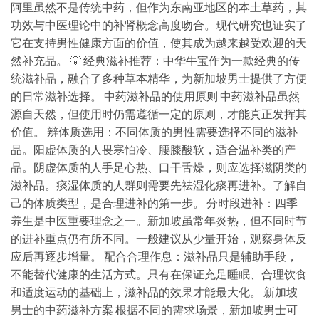
阿里虽然不是传统中药，但作为东南亚地区的本土草药，其
功效与中医理论中的补肾概念高度吻合。现代研究也证实了
它在支持男性健康方面的价值，使其成为越来越受欢迎的天
然补充品。 💡 经典滋补推荐：中华牛宝作为一款经典的传
统滋补品，融合了多种草本精华，为新加坡男士提供了方便
的日常滋补选择。 中药滋补品的使用原则 中药滋补品虽然
源自天然，但使用时仍需遵循一定的原则，才能真正发挥其
价值。 辨体质选用：不同体质的男性需要选择不同的滋补
品。阳虚体质的人畏寒怕冷、腰膝酸软，适合温补类的产
品。阴虚体质的人手足心热、口干舌燥，则应选择滋阴类的
滋补品。痰湿体质的人群则需要先祛湿化痰再进补。了解自
己的体质类型，是合理进补的第一步。 分时段进补：四季
养生是中医重要理念之一。新加坡虽常年炎热，但不同时节
的进补重点仍有所不同。一般建议从少量开始，观察身体反
应后再逐步增量。 配合合理作息：滋补品只是辅助手段，
不能替代健康的生活方式。只有在保证充足睡眠、合理饮食
和适度运动的基础上，滋补品的效果才能最大化。 新加坡
男士的中药滋补方案 根据不同的需求场景，新加坡男士可