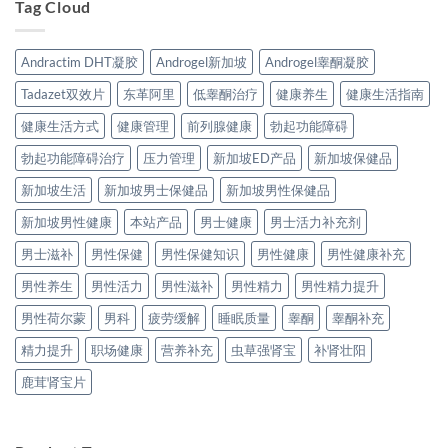
Tag Cloud
Andractim DHT凝胶
Androgel新加坡
Androgel睾酮凝胶
Tadazet双效片
东革阿里
低睾酮治疗
健康养生
健康生活指南
健康生活方式
健康管理
前列腺健康
勃起功能障碍
勃起功能障碍治疗
压力管理
新加坡ED产品
新加坡保健品
新加坡生活
新加坡男士保健品
新加坡男性保健品
新加坡男性健康
本站产品
男士健康
男士活力补充剂
男士滋补
男性保健
男性保健知识
男性健康
男性健康补充
男性养生
男性活力
男性滋补
男性精力
男性精力提升
男性荷尔蒙
男科
疲劳缓解
睡眠质量
睾酮
睾酮补充
精力提升
职场健康
营养补充
虫草强肾宝
补肾壮阳
鹿茸肾宝片