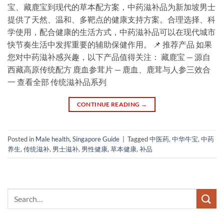
宝、藏鹿宝到现代的草本配方案，中药滋补品为新加坡男士
提供了天然、温和、多靶点的健康支持方案。合理选择、科
学使用，配合健康的生活方式，中药滋补品可以在现代城市
快节奏生活中发挥重要的辅助保健作用。 📌 推荐产品 如果
您对中药滋补感兴趣，以下产品值得关注： 藏鹿宝 — 源自
西藏高原传统配方 鹿血参茸片 — 鹿血、鹿茸与人参三效合
一 查看全部 传统滋补品系列
CONTINUE READING
→
Posted in
Male health
,
Singapore Guide
|
Tagged
中医药
,
中华牛宝
,
中药
养生
,
传统滋补
,
男士滋补
,
男性健康
,
草本健康
,
补品