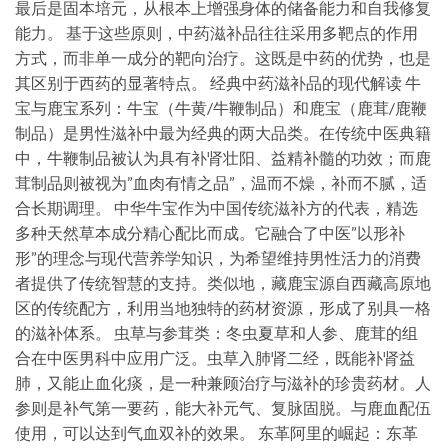
最后是固本培元，从根本上增强身体的储备能力和自我修复
能力。 基于这些原则，中药滋补品往往采用多靶点的作用
方式，而非单一成分的靶向治疗。这既是中药的优势，也是
其区别于西药的显著特点。 经典中药滋补品的现代解读 牛
宝与鹿宝系列：牛宝（牛黄/牛鞭制品）和鹿宝（鹿茸/鹿鞭
制品）是男性滋补中最为经典的两大品类。在传统中医典籍
中，牛鞭制品被认为具有补肾壮阳、益精补髓的功效；而鹿
茸制品则被视为”血肉有情之品”，温而不燥，补而不腻，适
合长期调理。 中华牛宝作为中国传统滋补方的代表，精选
多种天然草本成分精心配比而成。它融合了中医”以形补
形”的理念与现代营养学知识，为希望维持男性活力的消费
者提供了传统智慧的支持。类似地，藏鹿宝源自西藏高原地
区的传统配方，利用当地独特的药材资源，形成了别具一格
的滋补体系。 虫草与参茸类：冬虫夏草和人参、鹿茸的组
合在中医男科中应用广泛。虫草入肺肾二经，既能补肾益
肺，又能止血化痰，是一种兼顾治疗与滋补的珍贵药材。人
参则是补气第一要药，能大补元气、复脉固脱。与鹿血配伍
使用，可以达到气血双补的效果。 东革阿里的崛起：东革