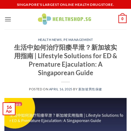
Skip
SINGAPORE'S LARGEST ONLINE HEALTH DRUGSTORE.
to
content
0
HEALTH NEWS
,
PE MANAGEMENT
生活中如何治疗阳痿早泄？新加坡实
用指南 | Lifestyle Solutions for ED &
Premature Ejaculation: A
Singaporean Guide
POSTED ON
APRIL 16, 2025
BY
新加坡男性保健​
16
Apr