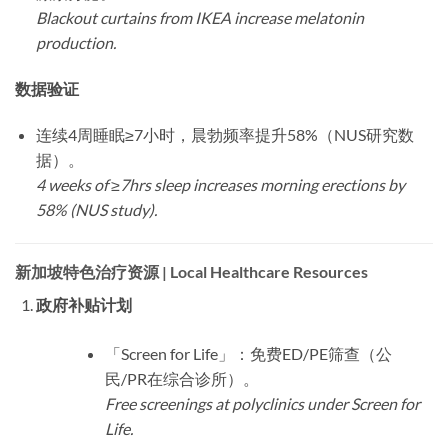
Blackout curtains from IKEA increase melatonin
production.
数据验证
连续4周睡眠≥7小时，晨勃频率提升58%（NUS研究数
据）。
4 weeks of ≥7hrs sleep increases morning erections by
58% (NUS study).
新加坡特色治疗资源 | Local Healthcare Resources
政府补贴计划
「Screen for Life」：免费ED/PE筛查（公
民/PR在综合诊所）。
Free screenings at polyclinics under Screen for
Life.