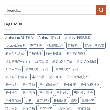
Tag Cloud
Andractim DHT凝胶
Androgel新加坡
Androgel睾酮凝胶
Tadazet双效片
东革阿里
低睾酮治疗
健康养生
健康生活指南
健康生活方式
健康管理
前列腺健康
勃起功能障碍
勃起功能障碍治疗
压力管理
新加坡ED产品
新加坡保健品
新加坡生活
新加坡男士保健品
新加坡男性保健品
新加坡男性健康
本站产品
男士健康
男士活力补充剂
男士滋补
男性保健
男性保健知识
男性健康
男性健康补充
男性养生
男性活力
男性滋补
男性精力
男性精力提升
男性荷尔蒙
男科
疲劳缓解
睡眠质量
睾酮
睾酮补充
精力提升
职场健康
营养补充
虫草强肾宝
补肾壮阳