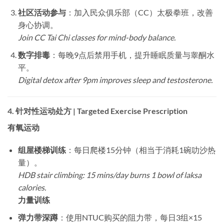
社区活动参与
：加入民众俱乐部（CC）太极拳班，改善
身心协调。
Join CC Tai Chi classes for mind-body balance.
数字排毒
：每晚9点后禁用手机，提升睡眠质量与睾酮水
平。
Digital detox after 9pm improves sleep and testosterone.
4.
针对性运动处方 | Targeted Exercise Prescription
有氧运动
组屋楼梯训练
：每日爬楼15分钟（相当于消耗1碗叻沙热
量）。
HDB stair climbing: 15 mins/day burns 1 bowl of laksa
calories.
力量训练
弹力带深蹲
：使用NTUC购买的阻力带，每日3组×15