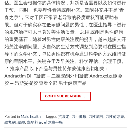
估。医生会根据你的具体情况，判断是否需要以及如何进行
干预。 同时，也要理性看待睾酮补充。睾酮补充并不是”青
春之泉”，它对于因正常衰老导致的轻度症状可能帮助有
限。但对于确实存在低睾酮问题的男性，在医生指导下进行
的规范治疗可以显著改善生活质量。 总结 睾酮是男性健康
的重要基石，随着对男性健康关注度的提升，越来越多人开
始关注睾酮问题。从自然的生活方式调整到必要时在医生指
导下的医学补充，每位男性都有机会通过科学的方式维持健
康的睾酮水平。关键在于及早关注、科学评估、合理干预。
📌 推荐产品 以下产品与男性荷尔蒙健康密切相关：
Andractim DHT凝胶 — 二氢睾酮外用凝胶 Androgel睾酮凝
胶 — 昂斯妥凝胶 查看全部 男士健康产品
CONTINUE READING
→
Posted in
Male health
|
Tagged
抗衰老
,
男士健康
,
男性滋补
,
男性荷尔蒙
,
睾丸酮
,
睾酮
,
睾酮补充
,
荷尔蒙平衡