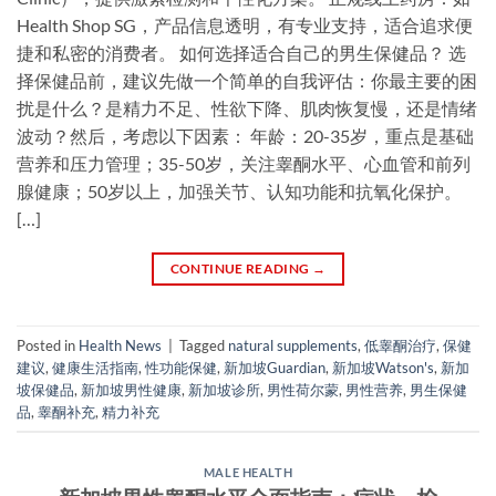
Health Shop SG，产品信息透明，有专业支持，适合追求便
捷和私密的消费者。 如何选择适合自己的男生保健品？ 选
择保健品前，建议先做一个简单的自我评估：你最主要的困
扰是什么？是精力不足、性欲下降、肌肉恢复慢，还是情绪
波动？然后，考虑以下因素： 年龄：20-35岁，重点是基础
营养和压力管理；35-50岁，关注睾酮水平、心血管和前列
腺健康；50岁以上，加强关节、认知功能和抗氧化保护。
[…]
CONTINUE READING
→
Posted in
Health News
|
Tagged
natural supplements
,
低睾酮治疗
,
保健
建议
,
健康生活指南
,
性功能保健
,
新加坡Guardian
,
新加坡Watson's
,
新加
坡保健品
,
新加坡男性健康
,
新加坡诊所
,
男性荷尔蒙
,
男性营养
,
男生保健
品
,
睾酮补充
,
精力补充
MALE HEALTH