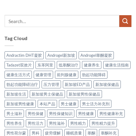
Tag Cloud
Andractim DHT凝胶
Androgel新加坡
Androgel睾酮凝胶
Tadazet双效片
东革阿里
低睾酮治疗
健康养生
健康生活指南
健康生活方式
健康管理
前列腺健康
勃起功能障碍
勃起功能障碍治疗
压力管理
新加坡ED产品
新加坡保健品
新加坡生活
新加坡男士保健品
新加坡男性保健品
新加坡男性健康
本站产品
男士健康
男士活力补充剂
男士滋补
男性保健
男性保健知识
男性健康
男性健康补充
男性养生
男性活力
男性滋补
男性精力
男性精力提升
男性荷尔蒙
男科
疲劳缓解
睡眠质量
睾酮
睾酮补充