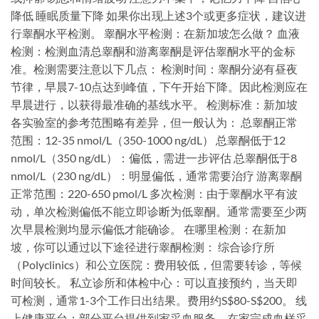
降低 睡眠质量下降 如果你出现上述3个或更多症状，建议进
行睾酮水平检测。 睾酮水平检测：在新加坡怎么做？ 血液
检测：检测血清总睾酮和游离睾酮是评估睾酮水平的金标
准。检测需要注意以下几点： 检测时间：睾酮分泌有昼夜
节律，早晨7-10点达到峰值，下午开始下降。因此检测应在
早晨进行，以获得最准确的基线水平。 检测标准：新加坡
各实验室的参考范围略有差异，但一般认为： 总睾酮正常
范围：12-35 nmol/L（350-1000 ng/dL） 总睾酮低于12
nmol/L（350 ng/dL）：偏低，需进一步评估 总睾酮低于8
nmol/L（230 ng/dL）：明显偏低，通常需要治疗 游离睾酮
正常范围：220-650 pmol/L 多次检测：由于睾酮水平有波
动，单次检测偏低不能立即诊断为低睾酮。通常需要至少两
次早晨检测均显示偏低才能确诊。 在哪里检测：在新加
坡，你可以通过以下途径进行睾酮检测： 综合诊疗所
（Polyclinics）和公立医院：费用较低，但需要转诊，等候
时间较长。 私立诊所和体检中心：可以直接预约，当天即
可检测，通常1-3个工作日出结果。费用约S$80-S$200。 线
上健康平台：部分平台提供到家采血服务，在家完成血样采