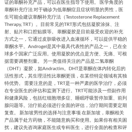
证的睾酮补充产品，可以在医生指导下使用。 医学角度的
睾酮补充疗法 对于确诊为低睾酮症且症状明显的男性，医
生可能会建议睾酮补充疗法（Testosterone Replacement
Therapy, TRT）。目前常见的TRT形式包括凝胶涂抹、注
射、贴片和口腔贴膜等。 睾酮凝胶是目前最受欢迎的补充
方式之一，它通过皮肤吸收进入血液循环，可以提供平稳的
睾酮水平。Androgel是其中最具代表性的产品之一，已在全
球多个国家广泛应用。使用凝胶的优点是方便、无痛、可根
据需要调整剂量。 另一类值得关注的产品是二氢睾酮
（DHT）凝胶，如Andractim。DHT是睾酮在体内转化后的
活性形式，其生理活性比睾酮更强，在某些特定领域有其独
特优势。 需要注意的是，TRT是一种严肃的医学治疗，必须
在专业医生的评估和监测下进行。TRT可能涉及一些副作用
和健康风险，包括红细胞增多症、睡眠呼吸暂停加重、前列
腺问题等。治疗前必须进行全面的评估，治疗期间需要定期
复查。 新加坡男性的选择与注意事项 在新加坡，睾酮相关
产品属于处方药物，不能随意购买和使用。如果你有相关困
扰，建议先咨询家庭医生或专科医生，进行全面的检查和评