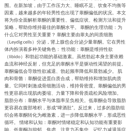
围。在新加坡，由于工作压力大、睡眠不足、饮食不均衡等
因素，越来越多的年轻男性也出现了睾酮偏低的状况。本文
将为你全面解析睾酮的重要性、偏低症状、检测方法和提升
策略，帮助你维持最佳的睾酮水平。 睾酮的生理功能：为
什么它对男性至关重要？ 睾酮主要由睾丸的间质细胞
（Leydig cells）分泌，肾上腺也会分泌少量睾酮。它在男性
体内扮演着多种关键角色： 性功能：睾酮是维持性欲
（libido）和勃起功能的基础激素。虽然勃起本身主要依赖
血流和神经反射，但充足的睾酮水平是驱动性渴望的前提。
睾酮偏低会导致性欲减退、勃起频率降低和晨勃减少。 肌
肉和骨骼：睾酮促进蛋白质合成，帮助维持和增加肌肉质
量。它同时刺激成骨细胞活动，维持骨密度。睾酮偏低的男
性更容易出现肌肉萎缩、力量下降和骨质疏松风险增加。
脂肪分布：睾酮水平与体脂率呈负相关。低睾酮会导致脂肪
更容易在腹部堆积，形成”啤酒肚”。反过来，过多的脂肪组
织会将睾酮转化为雌激素，进一步降低睾酮水平，形成恶性
循环。 情绪和认知：睾酮对情绪稳定和认知功能有重要影
响。低睾酮与抑郁、焦虑、注意力不集中、记忆力减退等症