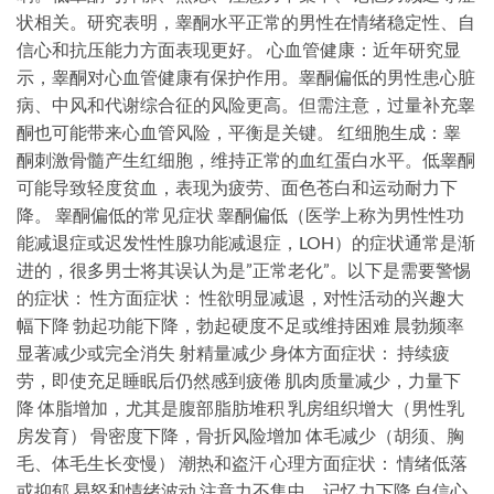
状相关。研究表明，睾酮水平正常的男性在情绪稳定性、自
信心和抗压能力方面表现更好。 心血管健康：近年研究显
示，睾酮对心血管健康有保护作用。睾酮偏低的男性患心脏
病、中风和代谢综合征的风险更高。但需注意，过量补充睾
酮也可能带来心血管风险，平衡是关键。 红细胞生成：睾
酮刺激骨髓产生红细胞，维持正常的血红蛋白水平。低睾酮
可能导致轻度贫血，表现为疲劳、面色苍白和运动耐力下
降。 睾酮偏低的常见症状 睾酮偏低（医学上称为男性性功
能减退症或迟发性性腺功能减退症，LOH）的症状通常是渐
进的，很多男士将其误认为是”正常老化”。以下是需要警惕
的症状： 性方面症状： 性欲明显减退，对性活动的兴趣大
幅下降 勃起功能下降，勃起硬度不足或维持困难 晨勃频率
显著减少或完全消失 射精量减少 身体方面症状： 持续疲
劳，即使充足睡眠后仍然感到疲倦 肌肉质量减少，力量下
降 体脂增加，尤其是腹部脂肪堆积 乳房组织增大（男性乳
房发育） 骨密度下降，骨折风险增加 体毛减少（胡须、胸
毛、体毛生长变慢） 潮热和盗汗 心理方面症状： 情绪低落
或抑郁 易怒和情绪波动 注意力不集中，记忆力下降 自信心