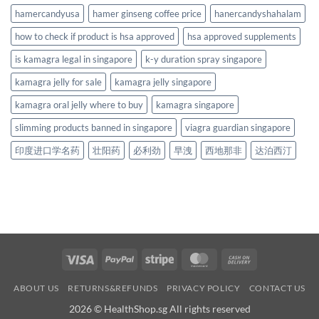
hamercandyusa
hamer ginseng coffee price
hanercandyshahalam
how to check if product is hsa approved
hsa approved supplements
is kamagra legal in singapore
k-y duration spray singapore
kamagra jelly for sale
kamagra jelly singapore
kamagra oral jelly where to buy
kamagra singapore
slimming products banned in singapore
viagra guardian singapore
印度进口学名药
壮阳药
必利劲
早洩
西地那非
达泊西汀
Visa
PayPal
Stripe
MasterCard
Cash
On
ABOUT US
RETURNS&REFUNDS
PRIVACY POLICY
CONTACT US
Delivery
2026 © HealthShop.sg All rights reserved