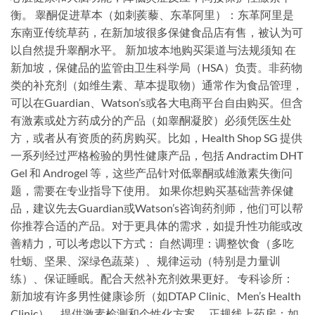
衡。 睾酮促进草本（如刺蒺藜、东革阿里）：东革阿里是
东南亚传统草药，在新加坡很多保健食品店有售，被认为可
以自然提升睾酮水平。 新加坡本地购买渠道与法规须知 在
新加坡，保健品的监管由卫生科学局（HSA）负责。非药物
类的补充剂（如维生素、草本提取物）通常作为食品管理，
可以在Guardian、Watson’s或各大电商平台自由购买。但含
有激素或处方药成分的产品（如睾酮凝胶）必须凭医生处
方，或者从有资质的药房购买。比如，Health Shop SG 提供
一系列经过严格检验的男性健康产品，包括 Andractim DHT
Gel 和 Androgel 等，这些产品针对低睾酮或雄激素失衡问
题，需要在专业指导下使用。 如果你想购买基础营养保健
品，建议先去Guardian或Watson’s咨询药剂师，他们可以帮
你推荐合适的产品。对于更具体的需求，如提升性功能或改
善精力，可以考虑以下方式： 自然调理：调整饮食（多吃
牡蛎、坚果、深绿色蔬菜）、规律运动（特别是力量训
练）、保证睡眠。配合天然补充剂效果更好。 专科诊所：
新加坡有许多男性健康诊所（如DTAP Clinic、Men’s Health
Clinic），提供激素检测和个性化方案。 正规线上药房：如