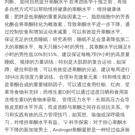
判断。 如何自然提升睾酮水平 在考虑医学干预之前，有很
多自然方式可以帮助维持健康的睾酮水平： 维持健康体
重：肥胖是低睾酮的重要风险因素之一。脂肪细胞中的芳香
化酶会将睾酮转化为雌激素，导致睾酮水平进一步下降。通
过控制饮食和增加运动来减重，可以有效提升睾酮水平。
保证充足的优质睡眠：研究表明，睡眠不足会显著降低第二
天的睾酮水平。每天只睡5小时的男性，其睾酮水平比睡足8
小时的男性低10%到15%。建议保证每晚7到9小时的高质量
睡眠。 规律的力量训练：特别是大肌群的复合运动，如深
蹲、硬拉和卧推，可以有效促进睾酮的分泌。建议每周进行
3到4次高强度力量训练。 合理补充微量元素：锌和维生素D
是睾酮合成的重要辅助因子。可以通过食用牡蛎、红肉、坚
果等食物补充锌；而维生素D则可以通过适度日晒和食用富
含维生素D的食物来获取。 管理压力水平：长期高压力会导
致皮质醇水平升高，而皮质醇与睾酮之间存在拮抗关系。学
习和实践有效的压力管理技巧，如冥想、瑜伽或深呼吸练
习，对维持睾酮水平有益。 💡 科学探索：对于担心睾酮水
平下降的新加坡男士，Androgel睾酮凝胶是一种经过临床验