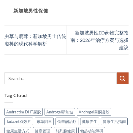
新加坡男性保健​
新加坡男性ED药物完整指
虫草与鹿茸：新加坡男士传统
南：2026年治疗方案与选择
滋补的现代科学解析
建议
Tag Cloud
Andractim DHT凝胶
Androgel新加坡
Androgel睾酮凝胶
Tadazet双效片
东革阿里
低睾酮治疗
健康养生
健康生活指南
健康生活方式
健康管理
前列腺健康
勃起功能障碍