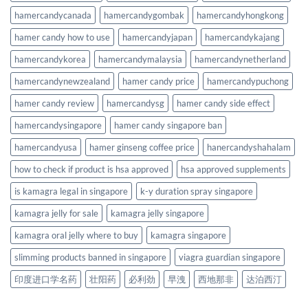
hamercandycanada
hamercandygombak
hamercandyhongkong
hamer candy how to use
hamercandyjapan
hamercandykajang
hamercandykorea
hamercandymalaysia
hamercandynetherland
hamercandynewzealand
hamer candy price
hamercandypuchong
hamer candy review
hamercandysg
hamer candy side effect
hamercandysingapore
hamer candy singapore ban
hamercandyusa
hamer ginseng coffee price
hanercandyshahalam
how to check if product is hsa approved
hsa approved supplements
is kamagra legal in singapore
k-y duration spray singapore
kamagra jelly for sale
kamagra jelly singapore
kamagra oral jelly where to buy
kamagra singapore
slimming products banned in singapore
viagra guardian singapore
印度进口学名药
壮阳药
必利劲
早洩
西地那非
达泊西汀