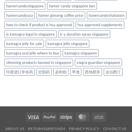
hamercandysingapore
hamer candy singapore ban
hamercandyusa
hamer ginseng coffee price
hanercandyshahalam
how to check if product is hsa approved
hsa approved supplements
is kamagra legal in singapore
k-y duration spray singapore
kamagra jelly for sale
kamagra jelly singapore
kamagra oral jelly where to buy
kamagra singapore
slimming products banned in singapore
viagra guardian singapore
印度进口学名药
壮阳药
必利劲
早洩
西地那非
达泊西汀
Visa
PayPal
Stripe
MasterCard
Cash
On
ABOUT US
RETURNS&REFUNDS
PRIVACY POLICY
CONTACT US
Delivery