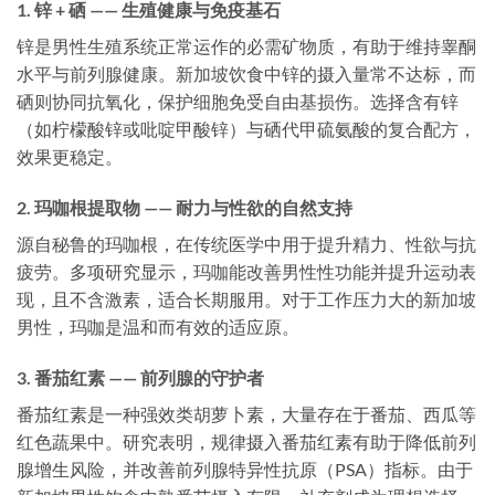
1. 锌 + 硒 —— 生殖健康与免疫基石
锌是男性生殖系统正常运作的必需矿物质，有助于维持睾酮
水平与前列腺健康。新加坡饮食中锌的摄入量常不达标，而
硒则协同抗氧化，保护细胞免受自由基损伤。选择含有锌
（如柠檬酸锌或吡啶甲酸锌）与硒代甲硫氨酸的复合配方，
效果更稳定。
2. 玛咖根提取物 —— 耐力与性欲的自然支持
源自秘鲁的玛咖根，在传统医学中用于提升精力、性欲与抗
疲劳。多项研究显示，玛咖能改善男性性功能并提升运动表
现，且不含激素，适合长期服用。对于工作压力大的新加坡
男性，玛咖是温和而有效的适应原。
3. 番茄红素 —— 前列腺的守护者
番茄红素是一种强效类胡萝卜素，大量存在于番茄、西瓜等
红色蔬果中。研究表明，规律摄入番茄红素有助于降低前列
腺增生风险，并改善前列腺特异性抗原（PSA）指标。由于