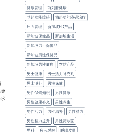
健康管理
前列腺健康
勃起功能障碍
勃起功能障碍治疗
压力管理
新加坡ED产品
新加坡保健品
新加坡生活
新加坡男士保健品
新加坡男性保健品
新加坡男性健康
本站产品
男士健康
男士活力补充剂
消
男士滋补
男性保健
性更
男性保健知识
男性健康
要求
男性健康补充
男性养生
男性活力
男性滋补
男性精力
男性精力提升
男性荷尔蒙
男科
疲劳缓解
睡眠质量