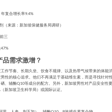
年复合增长率9.4%
充剂（来源：新加坡保健服务局调研）
求前三
47%
产品需求激增？
度工作节奏、长期久坐、饮食不规律、以及热带气候带来的体能
坡男性的核心追求。他们不再满足于基础维生素，而是寻找针对
硒、辅酶Q10等成分的配方。另外，新加坡男性对产品安全性
A（新加坡卫生科学局）或国际认证。
阿里、人参、刺五加）、辅酶Q10、B族维生素复合物。