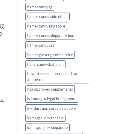
hamercandysg
hamer candy side effect
现
hamercandysingapore
0
hamer candy singapore ban
hamercandyusa
hamer ginseng coffee price
hanercandyshahalam
how to check if product is hsa
approved
hsa approved supplements
is kamagra legal in singapore
在
k-y duration spray singapore
kamagra jelly for sale
kamagra jelly singapore