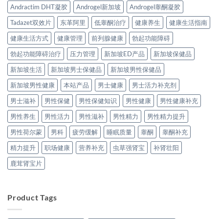
Andractim DHT凝胶
Androgel新加坡
Androgel睾酮凝胶
Tadazet双效片
东革阿里
低睾酮治疗
健康养生
健康生活指南
健康生活方式
健康管理
前列腺健康
勃起功能障碍
勃起功能障碍治疗
压力管理
新加坡ED产品
新加坡保健品
新加坡生活
新加坡男士保健品
新加坡男性保健品
新加坡男性健康
本站产品
男士健康
男士活力补充剂
男士滋补
男性保健
男性保健知识
男性健康
男性健康补充
男性养生
男性活力
男性滋补
男性精力
男性精力提升
男性荷尔蒙
男科
疲劳缓解
睡眠质量
睾酮
睾酮补充
精力提升
职场健康
营养补充
虫草强肾宝
补肾壮阳
鹿茸肾宝片
Product Tags