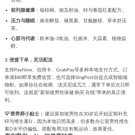
前列腺健康
：锯棕榈、南瓜籽油、锌与番茄红素配方。
压力与睡眠
：南非醉茄、褪黑素、甘氨酸镁、草本舒压
茶。
心脏与代谢
：欧米伽-3鱼油、红曲米、大蒜素、植物甾
醇。
3. 便捷下单，灵活配送
支持PayNow、信用卡、GrabPay等多种本地支付方式。订
单满$80即享免费送货，也可选择SingPost自提点或智能储
物柜。如果你住在裕廊、淡滨尼或兀兰，通常下单后次日即
可收到。这就是“新加坡男性保健 购买 在线”带来的真正便
利。
💡 营养师小贴士：
建议新加坡男性在30岁后开始定期补充
锌与维生素D，因为本地日照虽多，但多数办公室男性维生
素D水平仍偏低。搭配每周3次有氧运动，效果更佳。