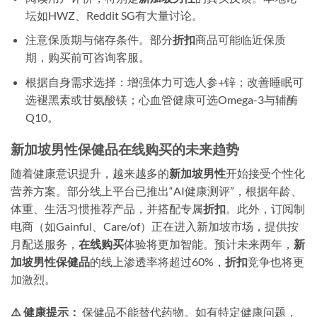
坛如HWZ、Reddit SG有大量讨论。
注意保质期与储存条件。部分
折扣
商品可能临近保质
期，购买前可咨询客服。
根据自身需求选择：增强体力可选人参+锌；改善睡眠可
选褪黑素或甘氨酸镁；心血管健康可选Omega-3与辅酶
Q10。
新加坡男性保健品在线购买的未来趋势
随着健康意识提升，越来越多的
新加坡男性
开始接受个性化
营养方案。部分线上平台已推出“AI健康测评”，根据年龄、
体重、生活习惯推荐产品，并搭配专属
折扣
。此外，订阅制
电商（如Gainful、Care/of）正在进入新加坡市场，提供按
月配送服务，
在线购买
体验将更加智能。预计未来两年，
新
加坡男性保健品
的线上渗透率将超过60%，
折扣
竞争也将更
加激烈。
⚠️ 健康提示：
保健品不能替代药物。如有特定健康问题，