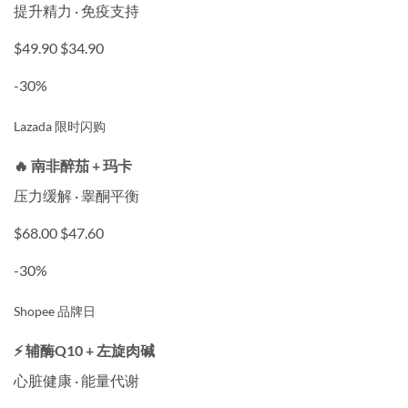
提升精力 · 免疫支持
$49.90
$34.90
-30%
Lazada 限时闪购
🔥 南非醉茄 + 玛卡
压力缓解 · 睾酮平衡
$68.00
$47.60
-30%
Shopee 品牌日
⚡ 辅酶Q10 + 左旋肉碱
心脏健康 · 能量代谢