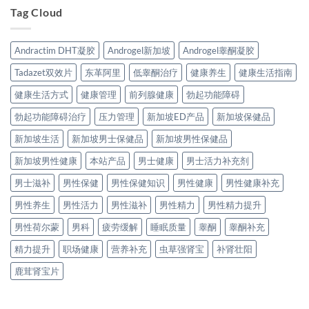
Tag Cloud
Andractim DHT凝胶
Androgel新加坡
Androgel睾酮凝胶
Tadazet双效片
东革阿里
低睾酮治疗
健康养生
健康生活指南
健康生活方式
健康管理
前列腺健康
勃起功能障碍
勃起功能障碍治疗
压力管理
新加坡ED产品
新加坡保健品
新加坡生活
新加坡男士保健品
新加坡男性保健品
新加坡男性健康
本站产品
男士健康
男士活力补充剂
男士滋补
男性保健
男性保健知识
男性健康
男性健康补充
男性养生
男性活力
男性滋补
男性精力
男性精力提升
男性荷尔蒙
男科
疲劳缓解
睡眠质量
睾酮
睾酮补充
精力提升
职场健康
营养补充
虫草强肾宝
补肾壮阳
鹿茸肾宝片