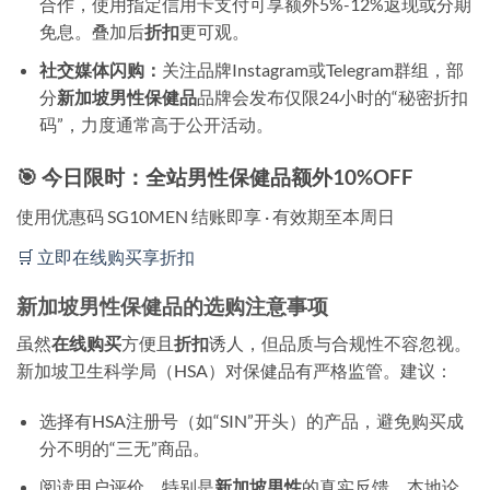
合作，使用指定信用卡支付可享额外5%-12%返现或分期
免息。叠加后
折扣
更可观。
社交媒体闪购：
关注品牌Instagram或Telegram群组，部
分
新加坡男性保健品
品牌会发布仅限24小时的“秘密折扣
码”，力度通常高于公开活动。
🎯 今日限时：全站男性保健品额外10%OFF
使用优惠码
SG10MEN
结账即享 · 有效期至本周日
🛒 立即在线购买享折扣
新加坡男性保健品的选购注意事项
虽然
在线购买
方便且
折扣
诱人，但品质与合规性不容忽视。
新加坡卫生科学局（HSA）对保健品有严格监管。建议：
选择有HSA注册号（如“SIN”开头）的产品，避免购买成
分不明的“三无”商品。
阅读用户评价，特别是
新加坡男性
的真实反馈。本地论