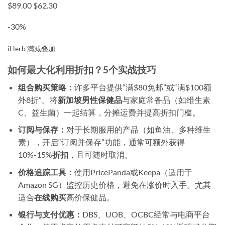
$89.00
$62.30
-30%
iHerb 满减叠加
如何最大化利用折扣？5个实战技巧
组合购买策略：
许多平台提供“满$80免邮”或“满$100额
外8折”。将
新加坡男性保健品
与家庭常备品（如维生素
C、益生菌）一起结算，分摊运费并提高折扣门槛。
订阅与保存：
对于长期服用的产品（如鱼油、多种维生
素），开启“订阅并保存”功能，通常可额外获得
10%-15%
折扣
，且可随时取消。
价格追踪工具：
使用PricePanda或Keepa（适用于
Amazon SG）监控历史价格，避免在涨价时入手。尤其
适合
在线购买
高价保健品。
银行与支付优惠：
DBS、UOB、OCBC经常与电商平台