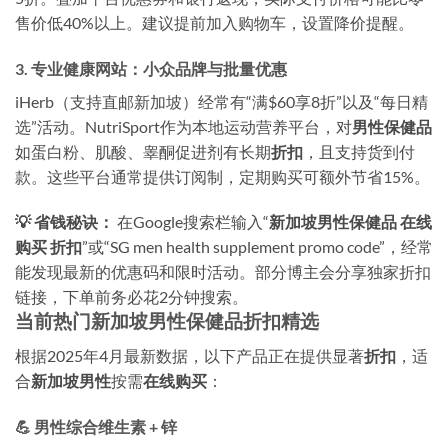
售价低40%以上。建议提前加入购物车，设置降价提醒。
3. 专业健康网站：小众品牌与批量优惠
iHerb（支持直邮新加坡）经常有“满$60享8折”以及“每日精
选”活动。NutriSport作为本地运动营养平台，对
男性保健品
如蛋白粉、肌酸、睾酮促进剂有长期
折扣
，且支持货到付
款。这些平台通常提供订阅制，定期购买可额外节省15%。
💡 省钱秘诀：
在Google搜索栏输入“
新加坡男性保健品 在线
购买 折扣
”或“SG men health supplement promo code”，经常
能发现最新的优惠码和限时活动。部分博主会分享独家折扣
链接，下单前务必花2分钟搜索。
当前热门新加坡男性保健品折扣精选
根据2025年4月最新数据，以下产品正在提供显著
折扣
，适
合
新加坡男性
按需
在线购买
：
💪 男性综合维生素 + 锌