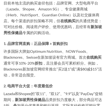
目前本地主流的购买途径包括：品牌官网、大型电商平台
（Lazada、Shopee、Amazon SG）、专业健康商城
（iHerb、NutriSport、Guardian Online）以及社交媒体商
店。每个渠道的折扣策略不同，但
在线购买
的共通优势是：
可对比价格、阅读用户评价、使用优惠码，且经常有
新加坡
男性保健品
专属的闪购活动。
1. 品牌官网直购：正品保障 + 首购折扣
许多国际大牌如Optimum Nutrition、NOW Foods、
Blackmores、Swisse在新加坡设有官方商城。首次
在线购买
通常可享10%-20%
折扣
，且注册会员可累积积分。例如，
Blackmores新加坡官网经常推出“买2送1”或“满$80减$15”活
动，非常适合囤货。
2. 电商平台大促：年度最低价
Lazada和Shopee的“双11”、“双12”、“9.9”以及“PayDay”促销
期间，
新加坡男性保健品
品类折扣力度极大，部分商品可达
5折。叠加平台优惠券和银行返现，实际支付价格可能比零