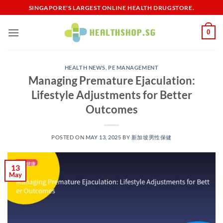
Skip
SINGAPORE'S LARGEST ONLINE HEALTH DRUGSTORE.
to
content
0
HEALTH NEWS
,
PE MANAGEMENT
Managing Premature Ejaculation:
Lifestyle Adjustments for Better
Outcomes
POSTED ON
MAY 13, 2025
BY
新加坡男性保健​
13
May