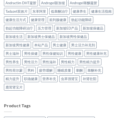
Andractim DHT凝胶
Androgel新加坡
Androgel睾酮凝胶
Tadazet双效片
东革阿里
低睾酮治疗
健康养生
健康生活指南
健康生活方式
健康管理
前列腺健康
勃起功能障碍
勃起功能障碍治疗
压力管理
新加坡ED产品
新加坡保健品
新加坡生活
新加坡男士保健品
新加坡男性保健品
新加坡男性健康
本站产品
男士健康
男士活力补充剂
男士滋补
男性保健
男性保健知识
男性健康
男性健康补充
男性养生
男性活力
男性滋补
男性精力
男性精力提升
男性荷尔蒙
男科
疲劳缓解
睡眠质量
睾酮
睾酮补充
精力提升
职场健康
营养补充
虫草强肾宝
补肾壮阳
鹿茸肾宝片
Product Tags