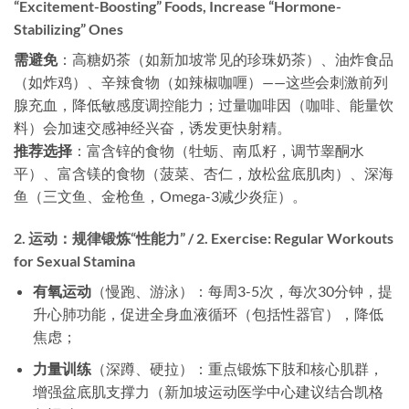
“Excitement-Boosting” Foods, Increase “Hormone-
Stabilizing” Ones
需避免
​：高糖奶茶（如新加坡常见的珍珠奶茶）、油炸食品
（如炸鸡）、辛辣食物（如辣椒咖喱）——这些会刺激前列
腺充血，降低敏感度调控能力；过量咖啡因（咖啡、能量饮
料）会加速交感神经兴奋，诱发更快射精。
推荐选择
​：富含锌的食物（牡蛎、南瓜籽，调节睾酮水
平）、富含镁的食物（菠菜、杏仁，放松盆底肌肉）、深海
鱼（三文鱼、金枪鱼，Omega-3减少炎症）。
2. 运动：规律锻炼“性能力” / 2. Exercise: Regular Workouts
for Sexual Stamina
有氧运动
​（慢跑、游泳）：每周3-5次，每次30分钟，提
升心肺功能，促进全身血液循环（包括性器官），降低
焦虑；
力量训练
​（深蹲、硬拉）：重点锻炼下肢和核心肌群，
增强盆底肌支撑力（新加坡运动医学中心建议结合凯格