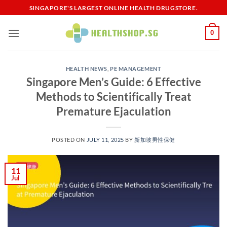
Skip
SINGAPORE'S LARGEST ONLINE HEALTH DRUGSTORE.
to
content
0
HEALTH NEWS
,
PE MANAGEMENT
Singapore Men’s Guide: 6 Effective
Methods to Scientifically Treat
Premature Ejaculation
POSTED ON
JULY 11, 2025
BY
新加坡男性保健​
11
Jul