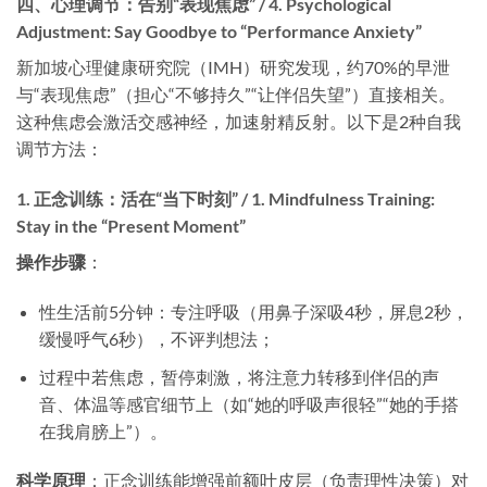
四、心理调节：告别“表现焦虑” / 4. Psychological
Adjustment: Say Goodbye to “Performance Anxiety”
新加坡心理健康研究院（IMH）研究发现，约70%的早泄
与“表现焦虑”（担心“不够持久”“让伴侣失望”）直接相关。
这种焦虑会激活交感神经，加速射精反射。以下是2种自我
调节方法：
1. 正念训练：活在“当下时刻” / 1. Mindfulness Training:
Stay in the “Present Moment”
操作步骤
​：
性生活前5分钟：专注呼吸（用鼻子深吸4秒，屏息2秒，
缓慢呼气6秒），不评判想法；
过程中若焦虑，暂停刺激，将注意力转移到伴侣的声
音、体温等感官细节上（如“她的呼吸声很轻”“她的手搭
在我肩膀上”）。
科学原理
​：正念训练能增强前额叶皮层（负责理性决策）对