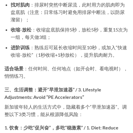
找对肌肉
​：排尿时突然中断尿流，此时用力的肌肉即为
盆底肌（注意：日常练习时避免用排尿中断法，以防尿
潴留）；
收缩-放松
​：收缩盆底肌保持5秒，放松5秒，重复15次为
一组，每天做3组；
进阶训练
​：熟练后可延长收缩时间至10秒，或加入“快速
收缩-放松”（1秒收缩+1秒放松），提升肌肉耐力。
适合场景
​：任何时间、任何地点（如开会时、看电视时），
悄悄练习。
三、生活调整：避开“早泄加速器” / 3. Lifestyle
Adjustments: Avoid “PE Accelerators”
新加坡年轻人的生活方式中，隐藏着多个“早泄加速器”。调
整以下3类习惯，能从根源降低风险：
1. 饮食：少吃“促兴奋”，多吃“稳激素” / 1. Diet: Reduce