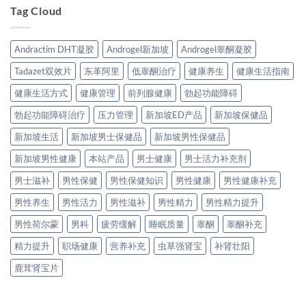
Tag Cloud
Andractim DHT凝胶
Androgel新加坡
Androgel睾酮凝胶
Tadazet双效片
东革阿里
低睾酮治疗
健康养生
健康生活指南
健康生活方式
健康管理
前列腺健康
勃起功能障碍
勃起功能障碍治疗
压力管理
新加坡ED产品
新加坡保健品
新加坡生活
新加坡男士保健品
新加坡男性保健品
新加坡男性健康
本站产品
男士健康
男士活力补充剂
男士滋补
男性保健
男性保健知识
男性健康
男性健康补充
男性养生
男性活力
男性滋补
男性精力
男性精力提升
男性荷尔蒙
男科
疲劳缓解
睡眠质量
睾酮
睾酮补充
精力提升
职场健康
营养补充
虫草强肾宝
补肾壮阳
鹿茸肾宝片