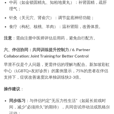
中药（如金锁固精丸、知柏地黄丸）：补肾固精，疏肝
理气；
针灸（关元穴、肾俞穴）：调节盆底神经功能；
食疗（枸杞、核桃、羊肉）：温补肾阳，改善体质。
注意
​：需由注册中医师评估后用药，避免自行配方。
六、伴侣协同：共同训练提升控制力 / 6. Partner
Collaboration: Joint Training for Better Control
早泄不仅是个人问题，更需伴侣的理解与配合。新加坡彩虹
中心（LGBTQ+友好诊所）的案例显示，75%的患者在伴侣
支持下，症状改善速度比单独训练快2-3倍。
操作建议
​：
同步练习
​：与伴侣约定“无压力性生活”（如延长前戏时
间，减少“必须持久”的期待），共同尝试停动法或凯格尔
运动；