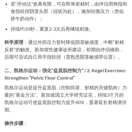
若“停动法”效果有限，可在即将射精时，由伴侣用拇指和
食指轻捏阴茎头部（冠状沟处），施加轻微压力（类似
挤牛奶动作）；
持续约10秒，重复2-3次后再继续刺激。
科学原理
​：通过外部压力暂时降低阴茎敏感度，中断“射精
反射”的触发。新加坡性健康诊所建议，初期由伴侣辅助，
后期可尝试自己用手指轻捏（需熟悉阴茎敏感带位置）。
二、凯格尔运动：强化“盆底肌控制力” / 2. Kegel Exercises:
Strengthen “Pelvic Floor Control”
凯格尔运动是提升盆底肌（控制排尿、射精的关键肌肉）力
量的“黄金方法”。新加坡国立大学研究证实，持续3个月的
凯格尔运动可使盆底肌控制力提升40%，显著延长射精潜伏
期。
操作步骤
​：