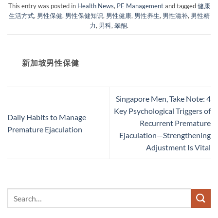
This entry was posted in
Health News
,
PE Management
and tagged
健康
生活方式
,
男性保健
,
男性保健知识
,
男性健康
,
男性养生
,
男性滋补
,
男性精
力
,
男科
,
睾酮
.
新加坡男性保健​
Singapore Men, Take Note: 4
Key Psychological Triggers of
Daily Habits to Manage
Recurrent Premature
Premature Ejaculation
Ejaculation—Strengthening
Adjustment Is Vital