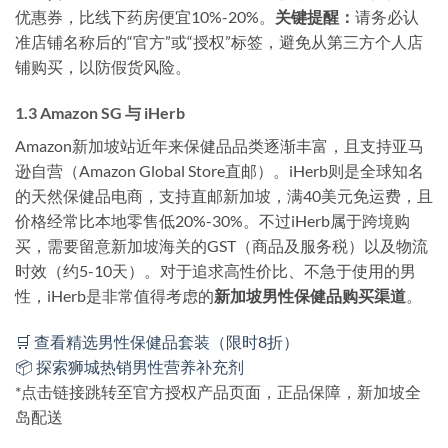
优惠券，比线下药房便宜10%-20%。
关键提醒：
请务必认
准店铺名称后的“官方”或“授权”标签，避免从第三方个人店
铺购买，以防假货风险。
1.3 Amazon SG 与 iHerb
Amazon新加坡站近年来保健品品类逐渐丰富，且支持亚马
逊自营（Amazon Global Store直邮）。iHerb则是全球知名
的天然保健品电商，支持直邮新加坡，满40美元免运费，且
价格经常比本地零售低20%-30%。不过iHerb属于跨境购
买，需要留意新加坡海关的GST（商品及服务税）以及物流
时效（约5-10天）。对于追求高性价比、不急于使用的男
性，iHerb是非常值得考虑的
新加坡男性保健品购买渠道
。
🛒 查看精选男性保健品套装（限时8折）
📦 探索狮城热销男性营养补充剂
*点击链接跳转至官方授权产品页面，正品保障，新加坡全
岛配送