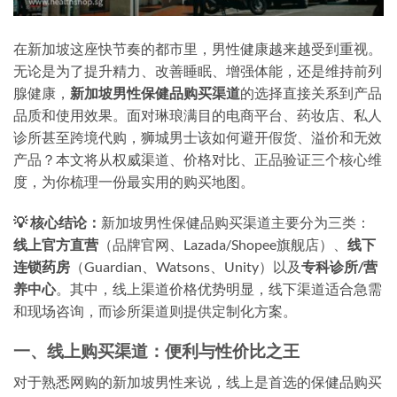
在新加坡这座快节奏的都市里，男性健康越来越受到重视。
无论是为了提升精力、改善睡眠、增强体能，还是维持前列
腺健康，
新加坡男性保健品购买渠道
的选择直接关系到产品
品质和使用效果。面对琳琅满目的电商平台、药妆店、私人
诊所甚至跨境代购，狮城男士该如何避开假货、溢价和无效
产品？本文将从权威渠道、价格对比、正品验证三个核心维
度，为你梳理一份最实用的购买地图。
💡 核心结论：
新加坡男性保健品购买渠道主要分为三类：
线上官方直营
（品牌官网、Lazada/Shopee旗舰店）、
线下
连锁药房
（Guardian、Watsons、Unity）以及
专科诊所/营
养中心
。其中，线上渠道价格优势明显，线下渠道适合急需
和现场咨询，而诊所渠道则提供定制化方案。
一、线上购买渠道：便利与性价比之王
对于熟悉网购的新加坡男性来说，线上是首选的保健品购买