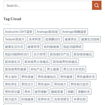
Tag Cloud
Andractim DHT凝胶
Androgel新加坡
Androgel睾酮凝胶
Tadazet双效片
东革阿里
低睾酮治疗
健康养生
健康生活指南
健康生活方式
健康管理
前列腺健康
勃起功能障碍
勃起功能障碍治疗
压力管理
新加坡ED产品
新加坡保健品
新加坡生活
新加坡男士保健品
新加坡男性保健品
新加坡男性健康
本站产品
男士健康
男士活力补充剂
男士滋补
男性保健
男性保健知识
男性健康
男性健康补充
男性养生
男性活力
男性滋补
男性精力
男性精力提升
男性荷尔蒙
男科
疲劳缓解
睡眠质量
睾酮
睾酮补充
精力提升
职场健康
营养补充
虫草强肾宝
补肾壮阳