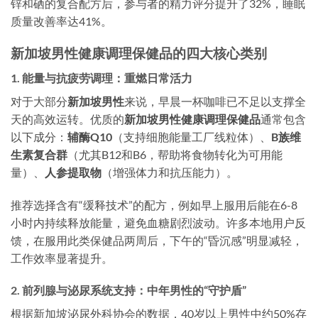
锌和硒的复合配方后，参与者的精力评分提升了32%，睡眠
质量改善率达41%。
新加坡男性健康调理保健品的四大核心类别
1. 能量与抗疲劳调理：重燃日常活力
对于大部分
新加坡男性
来说，早晨一杯咖啡已不足以支撑全
天的高效运转。优质的
新加坡男性健康调理保健品
通常包含
以下成分：
辅酶Q10
（支持细胞能量工厂线粒体）、
B族维
生素复合群
（尤其B12和B6，帮助将食物转化为可用能
量）、
人参提取物
（增强体力和抗压能力）。
推荐选择含有“缓释技术”的配方，例如早上服用后能在6-8
小时内持续释放能量，避免血糖剧烈波动。许多本地用户反
馈，在服用此类保健品两周后，下午的“昏沉感”明显减轻，
工作效率显著提升。
2. 前列腺与泌尿系统支持：中年男性的“守护盾”
根据新加坡泌尿外科协会的数据，40岁以上男性中约50%存