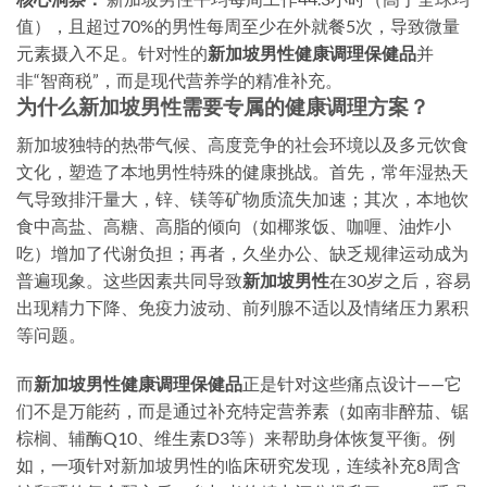
值），且超过70%的男性每周至少在外就餐5次，导致微量
元素摄入不足。针对性的
新加坡男性健康调理保健品
并
非“智商税”，而是现代营养学的精准补充。
为什么新加坡男性需要专属的健康调理方案？
新加坡独特的热带气候、高度竞争的社会环境以及多元饮食
文化，塑造了本地男性特殊的健康挑战。首先，常年湿热天
气导致排汗量大，锌、镁等矿物质流失加速；其次，本地饮
食中高盐、高糖、高脂的倾向（如椰浆饭、咖喱、油炸小
吃）增加了代谢负担；再者，久坐办公、缺乏规律运动成为
普遍现象。这些因素共同导致
新加坡男性
在30岁之后，容易
出现精力下降、免疫力波动、前列腺不适以及情绪压力累积
等问题。
而
新加坡男性健康调理保健品
正是针对这些痛点设计——它
们不是万能药，而是通过补充特定营养素（如南非醉茄、锯
棕榈、辅酶Q10、维生素D3等）来帮助身体恢复平衡。例
如，一项针对新加坡男性的临床研究发现，连续补充8周含