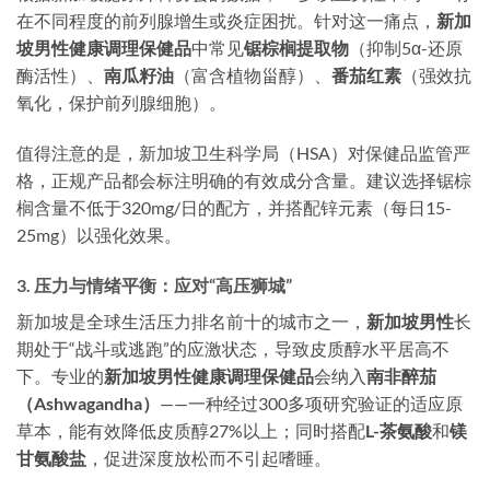
在不同程度的前列腺增生或炎症困扰。针对这一痛点，
新加
坡男性健康调理保健品
中常见
锯棕榈提取物
（抑制5α-还原
酶活性）、
南瓜籽油
（富含植物甾醇）、
番茄红素
（强效抗
氧化，保护前列腺细胞）。
值得注意的是，新加坡卫生科学局（HSA）对保健品监管严
格，正规产品都会标注明确的有效成分含量。建议选择锯棕
榈含量不低于320mg/日的配方，并搭配锌元素（每日15-
25mg）以强化效果。
3. 压力与情绪平衡：应对“高压狮城”
新加坡是全球生活压力排名前十的城市之一，
新加坡男性
长
期处于“战斗或逃跑”的应激状态，导致皮质醇水平居高不
下。专业的
新加坡男性健康调理保健品
会纳入
南非醉茄
（Ashwagandha）
——一种经过300多项研究验证的适应原
草本，能有效降低皮质醇27%以上；同时搭配
L-茶氨酸
和
镁
甘氨酸盐
，促进深度放松而不引起嗜睡。