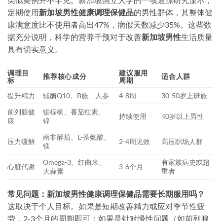
定期使用
新加坡男性健康调理保健品
的男性群体，其整体健
康满意度比不使用者高出47%，病假天数减少35%。这些数
据充分说明，科学的营养干预对于改善
新加坡男性
生活质量
具有切实意义。
调理目
建议服用
推荐核心成分
适合人群
标
周期
提升精力
辅酶Q10、B族、人参
4-8周
30-50岁上班族
前列腺健
锯棕榈、番茄红素、
持续使用
40岁以上男性
康
锌
南非醉茄、L-茶氨酸、
压力缓解
2-4周见效
高压职场人群
镁
Omega-3、红曲米、
有家族病史或超
心脏代谢
3-6个月
大蒜素
重者
常见问题：新加坡男性健康调理保健品需要长期服用吗？
这取决于个人目标。如果是短期改善精力或应对季节性疲
劳，2-3个月的周期即可；如果是针对慢性问题（如前列腺