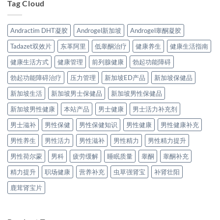
Tag Cloud
Andractim DHT凝胶
Androgel新加坡
Androgel睾酮凝胶
Tadazet双效片
东革阿里
低睾酮治疗
健康养生
健康生活指南
健康生活方式
健康管理
前列腺健康
勃起功能障碍
勃起功能障碍治疗
压力管理
新加坡ED产品
新加坡保健品
新加坡生活
新加坡男士保健品
新加坡男性保健品
新加坡男性健康
本站产品
男士健康
男士活力补充剂
男士滋补
男性保健
男性保健知识
男性健康
男性健康补充
男性养生
男性活力
男性滋补
男性精力
男性精力提升
男性荷尔蒙
男科
疲劳缓解
睡眠质量
睾酮
睾酮补充
精力提升
职场健康
营养补充
虫草强肾宝
补肾壮阳
鹿茸肾宝片