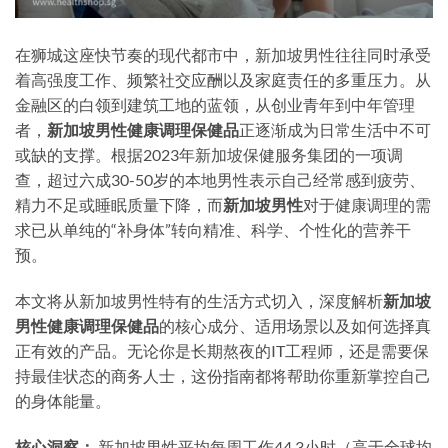
在狮城这座快节奏的现代都市中，新加坡男性往往同时承受
着高强度工作、频繁社交应酬以及家庭责任的多重压力。从
金融区的白领到建筑工地的蓝领，从创业青年到中年管理
者，
新加坡男性健康调理保健品
正逐渐成为日常生活中不可
或缺的支撑。根据2023年新加坡保健服务集团的一项调
查，超过六成30-50岁的本地男性表示自己经常感到疲劳、
精力不足或睡眠质量下降，而
新加坡男性
对于健康调理的需
求已从单纯的“补身体”转向精准、科学、个性化的营养干
预。
本文将从新加坡男性特有的生活方式切入，深度解析
新加坡
男性健康调理保健品
的核心成分、适用场景以及如何选择真
正有效的产品。无论你是长期熬夜的IT工程师，还是需要保
持最佳状态的商务人士，这份指南都将帮助你重新掌控自己
的身体能量。
核心洞察：
新加坡男性平均每周工作44.3小时（高于全球均