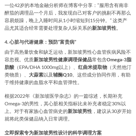
一位42岁的本地金融分析师在博客中分享：“服用含有南非
醉茄的调理品一个月后，我发现自己对客户的挑剔不再那么
容易烦躁，晚上入睡时间从1小时缩短到15分钟。” 这类产
品尤其适合经常需要处理复杂人际关系的
新加坡男性
。
4. 心脏与代谢健康：预防“富贵病”
由于高热量饮食和缺乏运动，新加坡男性心血管疾病风险不
容忽视。优质
新加坡男性健康调理保健品
常包含
Omega-3脂
肪酸
（EPA/DHA 1000mg以上）、
红曲米提取物
（天然他汀
类物质）、
大蒜素
以及
辅酶Q10
。这些成分协同作用，有助
于维持健康的血脂水平和血管弹性。
根据2022年《新加坡医学杂志》的一篇综述，长期补充
Omega-3的男性，其心脏相关指标比未补充者稳定30%以
上。对于有家族心血管病史的
新加坡男性
，建议从30岁开始
就将此类保健品纳入日常调理。
立即探索专为新加坡男性设计的科学调理方案