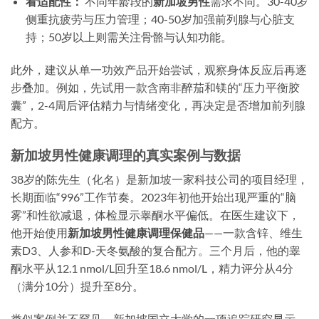
看适配性：
不同年龄段的
新加坡男性
需求不同。30-40岁
侧重抗疲劳与压力管理；40-50岁加强前列腺与心脏支
持；50岁以上则需关注骨骼与认知功能。
此外，建议从单一功效产品开始尝试，观察身体反应后再逐
步叠加。例如，先试用一款含南非醉茄和镁的“压力平衡胶
囊”，2-4周后评估精力与情绪变化，再决定是否增加前列腺
配方。
新加坡男性健康调理的真实案例与数据
38岁的陈先生（化名）是新加坡一家科技公司的项目经理，
长期面临“996”工作节奏。2023年初他开始出现严重的“脑
雾”和性欲减退，体检显示睾酮水平偏低。在医生建议下，
他开始使用
新加坡男性健康调理保健品
——一款含锌、维生
素D3、人参和D-天冬氨酸的复合配方。三个月后，他的睾
酮水平从12.1 nmol/L回升至18.6 nmol/L，精力评分从4分
（满分10分）提升至8分。
类似案例并不罕见。新加坡国立大学的一项追踪研究显示，