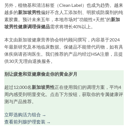
另外，植物基和清洁标签（Clean Label）也成为趋势。越来
越多的
新加坡男性
偏好不含人工添加剂、明胶或防腐剂的纯
素胶囊。预计未来五年，本地市场对“功能性+天然”的
新加
坡男性健康调理保健品
需求将增长40%以上。
本文由新加坡健康营养协会特约顾问撰写，内容基于2024
年最新研究及本地临床数据。保健品不能替代药物，如有具
体疾病请咨询医生。我们推荐的产品均经过HSA注册，且提
供30天无理由退换服务。
别让疲惫和亚健康偷走你的黄金岁月
超过12,000名
新加坡男性
正在使用我们的调理方案，平均4
周内感受到明显变化。点击下方按钮，获取你的专属健康评
测与产品推荐。
立即选购活力组合 →
查看前列腺护理套装 →