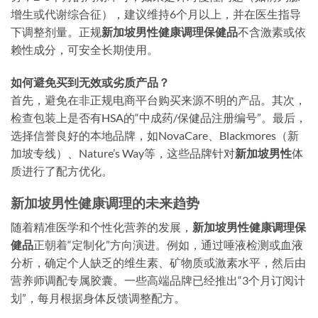
增生或代谢综合征），建议维持6个月以上，并在医生指导
下调整剂量。正规
新加坡男性健康调理保健品
不含激素或依
赖性成分，可安全长期使用。
如何避免买到无效或劣质产品？
首先，避免在非正规电商平台购买来源不明的产品。其次，
检查包装上是否有HSA的“中成药/保健品注册编号”。最后，
选择信誉良好的本地品牌，如NovaCare、Blackmores（新
加坡专线）、Nature’s Way等，这些品牌针对
新加坡男性
体
质进行了配方优化。
新加坡男性健康调理的未来趋势
随着精准医学和个性化营养的发展，
新加坡男性健康调理保
健品
正朝着“定制化”方向演进。例如，通过唾液检测或血液
分析，确定个人缺乏的维生素、矿物质或激素水平，然后由
营养师调配专属胶囊。一些高端品牌已经推出“3个月订阅计
划”，每月根据身体反馈调整配方。