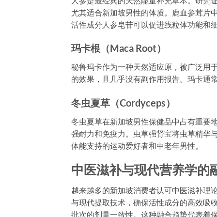
人参是最经典的天然能量补充草本。研究
尤其适合新加坡男性的体质。鹿血参茸片
活性成分人参皂苷可以促进线粒体功能和
玛卡根（Maca Root）
秘鲁玛卡作为一种天然适应原，被广泛用
的效果，且几乎没有副作用报告。玛卡通
冬虫夏草（Cordyceps）
冬虫夏草在新加坡男性保健品中占有重要
强耐力和免疫力。虫草强肾宝将虫草精华
体能支持的运动爱好者和中老年男性。
中医滋补与现代营养学的
越来越多的新加坡消费者认可中医滋补理
与现代提取技术，确保活性成分的高效吸
批次的剂量一致性。这种融合趋势代表着