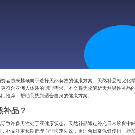
消费者越来越倾向于选择天然有效的健康方案。天然补品相比化
且更符合亚洲人体质的调理需求。本文将为您解析天然男性补品
热门推荐，帮助您找到适合自身的健康方案。
然补品？
化导致许多男性处于亚健康状态。天然补品通过补充日常饮食中
同，补品注重长期调理而非快速见效，更适合日常保健使用。新