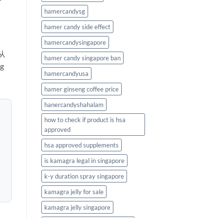
hamercandysg
hamer candy side effect
hamercandysingapore
从
hamer candy singapore ban
g
hamercandyusa
hamer ginseng coffee price
hanercandyshahalam
how to check if product is hsa
approved
hsa approved supplements
is kamagra legal in singapore
k-y duration spray singapore
kamagra jelly for sale
kamagra jelly singapore