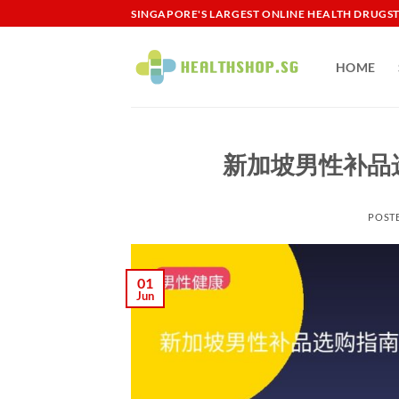
Skip
SINGAPORE'S LARGEST ONLINE HEALTH DRUGS
to
content
HOME
新加坡男性补品
POST
01
Jun