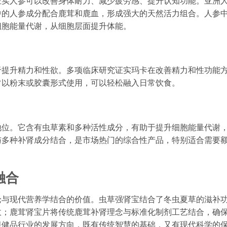
证实人参可以改善身体耐力、减少疲劳感、提升认知功能。亚洲
中的人参成分配合鹿茸和鹿血，形成强大的天然活力组合。人参
细胞能量代谢，从细胞层面提升体能。
于提升精力和性欲。多项临床研究证实玛卡在改善精力和性功能
常以粉末或胶囊形式使用，可以轻松融入日常饮食。
地位。它含有虫草素和多种活性成分，有助于提升细胞能量代谢
与多种补肾成分结合，是市场热门的综合性产品，特别适合需要
融合
论与现代营养学结合的价值。虫草强肾宝结合了冬虫夏草的滋补
收；鹿茸肾宝片将传统鹿茸补肾理念与标准化制剂工艺结合，确
保健品行业的发展方向，既有传统智慧的基础，又有现代科学的