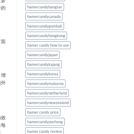
人参
hamercandybangsar
中的
hamercandycanada
hamercandygombak
hamercandyhongkong
方面
hamer candy how to use
hamercandyjapan
hamercandykajang
hamercandykorea
，增
额外
hamercandymalaysia
hamercandynetherland
hamercandynewzealand
hamer candy price
功效
hamercandypuchong
保每
hamer candy review
保