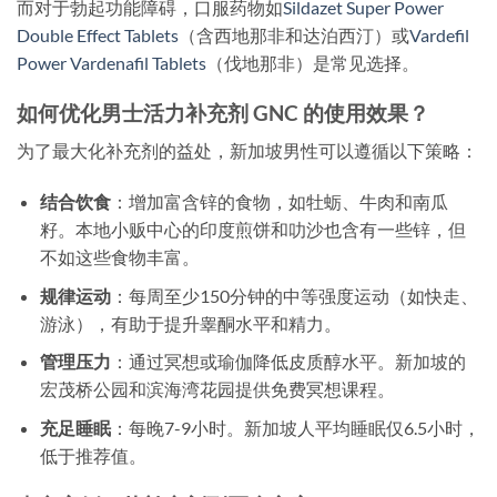
而对于勃起功能障碍，口服药物如
Sildazet Super Power
Double Effect Tablets
（含西地那非和达泊西汀）或
Vardefil
Power Vardenafil Tablets
（伐地那非）是常见选择。
如何优化男士活力补充剂 GNC 的使用效果？
为了最大化补充剂的益处，新加坡男性可以遵循以下策略：
结合饮食
：增加富含锌的食物，如牡蛎、牛肉和南瓜
籽。本地小贩中心的印度煎饼和叻沙也含有一些锌，但
不如这些食物丰富。
规律运动
：每周至少150分钟的中等强度运动（如快走、
游泳），有助于提升睾酮水平和精力。
管理压力
：通过冥想或瑜伽降低皮质醇水平。新加坡的
宏茂桥公园和滨海湾花园提供免费冥想课程。
充足睡眠
：每晚7-9小时。新加坡人平均睡眠仅6.5小时，
低于推荐值。