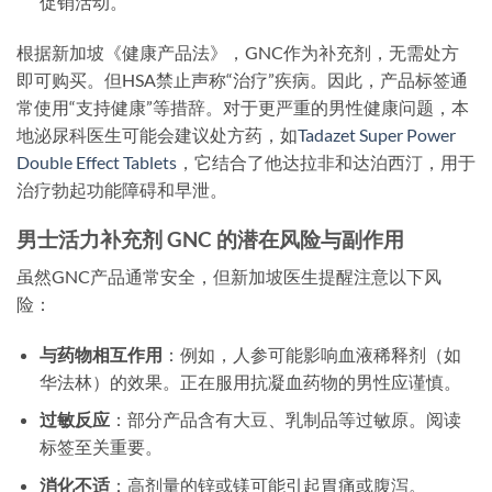
促销活动。
根据新加坡《健康产品法》，GNC作为补充剂，无需处方
即可购买。但HSA禁止声称“治疗”疾病。因此，产品标签通
常使用“支持健康”等措辞。对于更严重的男性健康问题，本
地泌尿科医生可能会建议处方药，如
Tadazet Super Power
Double Effect Tablets
，它结合了他达拉非和达泊西汀，用于
治疗勃起功能障碍和早泄。
男士活力补充剂 GNC 的潜在风险与副作用
虽然GNC产品通常安全，但新加坡医生提醒注意以下风
险：
与药物相互作用
：例如，人参可能影响血液稀释剂（如
华法林）的效果。正在服用抗凝血药物的男性应谨慎。
过敏反应
：部分产品含有大豆、乳制品等过敏原。阅读
标签至关重要。
消化不适
：高剂量的锌或镁可能引起胃痛或腹泻。