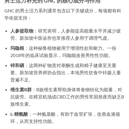
男士活力补充剂 GNC 的核心成分与作用
GNC 的男士活力系列通常包含以下关键成分，每项都有科
学依据支持：
人参提取物
：研究表明，人参能提高能量水平并减少疲
劳。新加坡中医诊所也常推荐人参用于调理气虚。
玛咖根
：这种秘鲁植物被用于增强性欲和耐力。一份
2018年的临床试验显示，玛咖能改善男性性功能。
锌和硒
：这两种矿物质对睾酮生成和精子健康至关重
要。新加坡营养师协会指出，本地男性饮食中锌摄入量
普遍不足。
维生素B群
：B族维生素帮助身体将食物转化为能量，对
抗疲劳。在樟宜机场或CBD工作的男性常因熬夜而缺乏B
族维生素。
L-精氨酸
：一种氨基酸，有助于血管扩张，改善血液循
环，从而支持性功能。