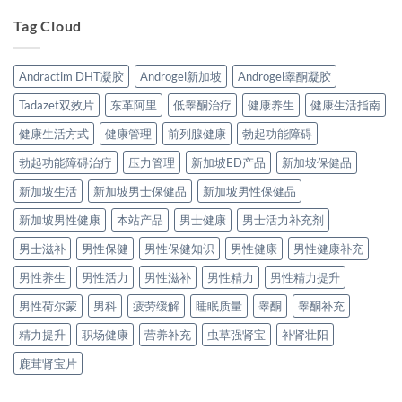
Tag Cloud
Andractim DHT凝胶
Androgel新加坡
Androgel睾酮凝胶
Tadazet双效片
东革阿里
低睾酮治疗
健康养生
健康生活指南
健康生活方式
健康管理
前列腺健康
勃起功能障碍
勃起功能障碍治疗
压力管理
新加坡ED产品
新加坡保健品
新加坡生活
新加坡男士保健品
新加坡男性保健品
新加坡男性健康
本站产品
男士健康
男士活力补充剂
男士滋补
男性保健
男性保健知识
男性健康
男性健康补充
男性养生
男性活力
男性滋补
男性精力
男性精力提升
男性荷尔蒙
男科
疲劳缓解
睡眠质量
睾酮
睾酮补充
精力提升
职场健康
营养补充
虫草强肾宝
补肾壮阳
鹿茸肾宝片