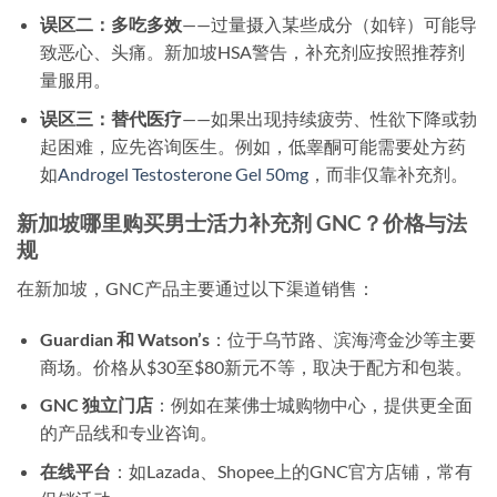
误区二：多吃多效
——过量摄入某些成分（如锌）可能导
致恶心、头痛。新加坡HSA警告，补充剂应按照推荐剂
量服用。
误区三：替代医疗
——如果出现持续疲劳、性欲下降或勃
起困难，应先咨询医生。例如，低睾酮可能需要处方药
如
Androgel Testosterone Gel 50mg
，而非仅靠补充剂。
新加坡哪里购买男士活力补充剂 GNC？价格与法
规
在新加坡，GNC产品主要通过以下渠道销售：
Guardian 和 Watson’s
：位于乌节路、滨海湾金沙等主要
商场。价格从$30至$80新元不等，取决于配方和包装。
GNC 独立门店
：例如在莱佛士城购物中心，提供更全面
的产品线和专业咨询。
在线平台
：如Lazada、Shopee上的GNC官方店铺，常有