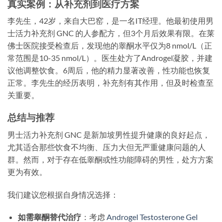
真实案例：从补充剂到医疗方案
李先生，42岁，来自大巴窑，是一名IT经理。他最初使用男
士活力补充剂 GNC 的人参配方，但3个月后效果有限。在莱
佛士医院接受检查后，发现他的睾酮水平仅为8 nmol/L（正
常范围是10-35 nmol/L）。医生处方了Androgel凝胶，并建
议他调整饮食。6周后，他的精力显著改善，性功能也恢复
正常。李先生的经历表明，补充剂有其作用，但及时检查至
关重要。
总结与推荐
男士活力补充剂 GNC 是新加坡男性提升健康的良好起点，
尤其适合那些饮食不均衡、压力大但无严重健康问题的人
群。然而，对于存在低睾酮或性功能障碍的男性，处方方案
更为有效。
我们建议您根据自身情况选择：
如需睾酮替代治疗
：考虑
Androgel Testosterone Gel