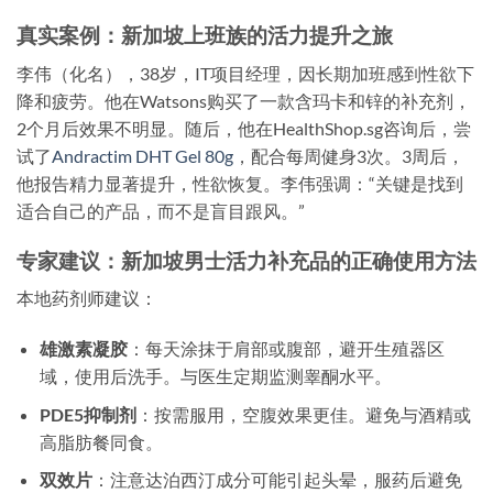
真实案例：新加坡上班族的活力提升之旅
李伟（化名），38岁，IT项目经理，因长期加班感到性欲下
降和疲劳。他在Watsons购买了一款含玛卡和锌的补充剂，
2个月后效果不明显。随后，他在HealthShop.sg咨询后，尝
试了
Andractim DHT Gel 80g
，配合每周健身3次。3周后，
他报告精力显著提升，性欲恢复。李伟强调：“关键是找到
适合自己的产品，而不是盲目跟风。”
专家建议：新加坡男士活力补充品的正确使用方法
本地药剂师建议：
雄激素凝胶
：每天涂抹于肩部或腹部，避开生殖器区
域，使用后洗手。与医生定期监测睾酮水平。
PDE5抑制剂
：按需服用，空腹效果更佳。避免与酒精或
高脂肪餐同食。
双效片
：注意达泊西汀成分可能引起头晕，服药后避免