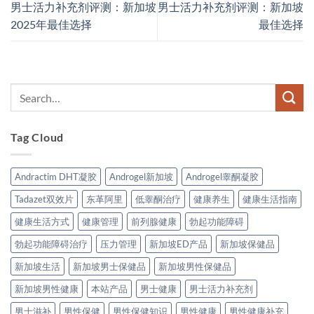
男士活力补充剂评测：新加坡
男士活力补充剂评测：新加坡
2025年最佳选择
最佳选择
Tag Cloud
Andractim DHT凝胶
Androgel新加坡
Androgel睾酮凝胶
Tadazet双效片
东革阿里
低睾酮治疗
健康养生
健康生活指南
健康生活方式
健康管理
前列腺健康
勃起功能障碍
勃起功能障碍治疗
压力管理
新加坡ED产品
新加坡保健品
新加坡生活
新加坡男士保健品
新加坡男性保健品
新加坡男性健康
本站产品
男士健康
男士活力补充剂
男士滋补
男性保健
男性保健知识
男性健康
男性健康补充