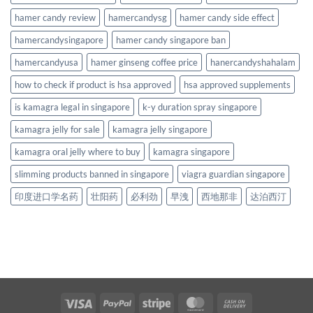
hamer candy review
hamercandysg
hamer candy side effect
hamercandysingapore
hamer candy singapore ban
hamercandyusa
hamer ginseng coffee price
hanercandyshahalam
how to check if product is hsa approved
hsa approved supplements
is kamagra legal in singapore
k-y duration spray singapore
kamagra jelly for sale
kamagra jelly singapore
kamagra oral jelly where to buy
kamagra singapore
slimming products banned in singapore
viagra guardian singapore
印度进口学名药
壮阳药
必利劲
早洩
西地那非
达泊西汀
Visa
PayPal
Stripe
MasterCard
Cash