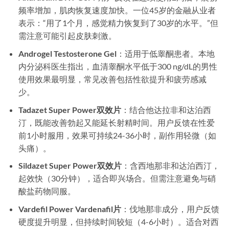
频率增加，肌肉恢复速度加快。一位45岁的金融从业者
表示：“用了1个月，感觉精力恢复到了30岁的水平。”但
需注意可能引起皮肤刺激。
Androgel Testosterone Gel
：适用于低睾酮患者。本地
内分泌科医生指出，血清睾酮水平低于300 ng/dL的男性
使用效果最明显，常见改善包括性欲提升和疲劳感减
少。
Tadazet Super Power双效片
：结合他达拉非和达泊西
汀，既能改善勃起又能延长射精时间。用户反馈在性爱
前1小时服用，效果可持续24-36小时，副作用轻微（如
头痛）。
Sildazet Super Power双效片
：含西地那非和达泊西汀，
起效快（30分钟），适合即兴场合。但需注意避免与硝
酸盐药物同服。
Vardefil Power Vardenafil片
：伐地那非成分，用户反馈
硬度提升明显，但持续时间较短（4-6小时）。适合对西